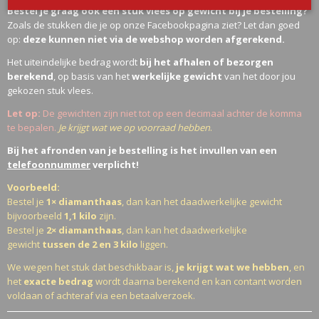
Bestel je graag ook een stuk vlees op gewicht bij je bestelling?
Zoals de stukken die je op onze Facebookpagina ziet? Let dan goed
op:
deze kunnen niet via de webshop worden afgerekend.
Het uiteindelijke bedrag wordt
bij het afhalen of bezorgen
berekend
, op basis van het
werkelijke gewicht
van het door jou
gekozen stuk vlees.
Let op:
De gewichten zijn niet tot op een decimaal achter de komma
te bepalen.
Je krijgt wat we op voorraad hebben
.
Bij het afronden van je bestelling is het invullen van een
telefoonnummer
verplicht!
Voorbeeld:
Bestel je
1× diamanthaas
, dan kan het daadwerkelijke gewicht
bijvoorbeeld
1,1 kilo
zijn.
Bestel je
2× diamanthaas
, dan kan het daadwerkelijke
gewicht
tussen de 2 en 3 kilo
liggen.
We wegen het stuk dat beschikbaar is,
je krijgt wat we hebben
, en
het
exacte bedrag
wordt daarna berekend en kan contant worden
voldaan of achteraf via een betaalverzoek.