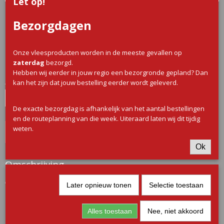
Let op!
Diamanthaas 1/1,3
Bezorgdagen
€ 0,00
(inclusief btw 9%)
Onze vleesproducten worden in de meeste gevallen op
zaterdag
bezorgd.
✓
Op voorraad
Hebben wij eerder in jouw regio een bezorgronde gepland? Dan
Aantal
kan het zijn dat jouw bestelling eerder wordt geleverd.
De exacte bezorgdag is afhankelijk van het aantal bestellingen
en de routeplanning van die week. Uiteraard laten wij dit tijdig
weten.
IN WINKELWAGEN
Ok
Omschrijving
€26,50 per kilo
Later opnieuw tonen
Selectie toestaan
Alles toestaan
Nee, niet akkoord
Let op!
Goed lezen!