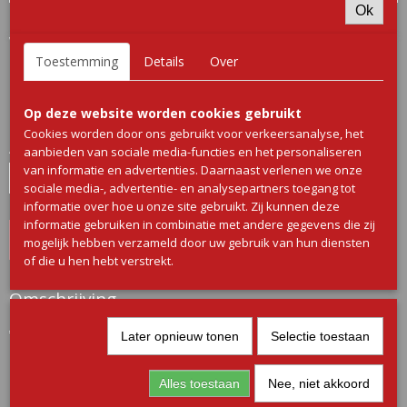
Ok
Varkensfilet 1/1,2
Toestemming
Details
Over
€ 0,00
(inclusief btw 9%)
Op deze website worden cookies gebruikt
✓
Op voorraad
Cookies worden door ons gebruikt voor verkeersanalyse, het
Aantal
aanbieden van sociale media-functies en het personaliseren
van informatie en advertenties. Daarnaast verlenen we onze
sociale media-, advertentie- en analysepartners toegang tot
informatie over hoe u onze site gebruikt. Zij kunnen deze
informatie gebruiken in combinatie met andere gegevens die zij
IN WINKELWAGEN
mogelijk hebben verzameld door uw gebruik van hun diensten
of die u hen hebt verstrekt.
Omschrijving
€10,95 per kilo
Later opnieuw tonen
Selectie toestaan
Alles toestaan
Nee, niet akkoord
Let op!
Goed lezen!