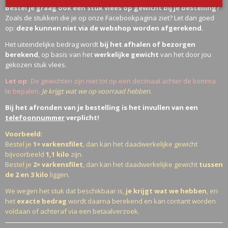
Bestel je graag ook een stuk vlees op gewicht bij je bestelling?
Zoals de stukken die je op onze Facebookpagina ziet? Let dan goed
op:
deze kunnen niet via de webshop worden afgerekend.
Het uiteindelijke bedrag wordt
bij het afhalen of bezorgen
berekend
, op basis van het
werkelijke gewicht
van het door jou
gekozen stuk vlees.
Let op:
De gewichten zijn niet tot op een decimaal achter de komma
te bepalen.
Je krijgt wat we op voorraad hebben
.
Bij het afronden van je bestelling is het invullen van een
telefoonnummer
verplicht!
Voorbeeld:
Bestel je
1× varkensfilet
, dan kan het daadwerkelijke gewicht
bijvoorbeeld
1,1 kilo
zijn.
Bestel je
2× varkensfilet
, dan kan het daadwerkelijke gewicht
tussen
de 2 en 3 kilo
liggen.
We wegen het stuk dat beschikbaar is,
je krijgt wat we hebben
, en
het
exacte bedrag
wordt daarna berekend en kan contant worden
voldaan of achteraf via een betaalverzoek.