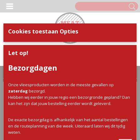
Cookies toestaan Opties
Inloggen
Registreren
UW WINKELWAGEN
Let op!
Geen producten
(0)
Bezorgdagen
Home
>
Webshop
>
Varkens Vlees
> Varkensfilet 1/1,2
Onze vleesproducten worden in de meeste gevallen op
zaterdag
bezorgd.
Hebben wij eerder in jouw regio een bezorgronde gepland? Dan
kan het zijn dat jouw bestelling eerder wordt geleverd.
De exacte bezorgdag is afhankelijk van het aantal bestellingen
en de routeplanning van die week. Uiteraard laten wij dit tijdig
weten.