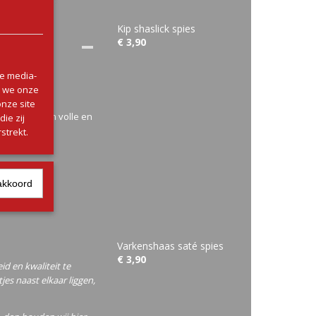
Kip shaslick spies
€ 3,90
le media-
n we onze
onze site
ruid voor een volle en
ie zij
jk sappig.
strekt.
klassieker.
akkoord
Varkenshaas saté spies
€ 3,90
 en kwaliteit te
es naast elkaar liggen,