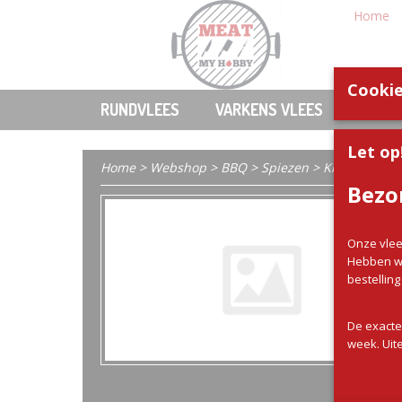
Home
Cookie
RUNDVLEES
VARKENS VLEES
KIP
Let op
Home
>
Webshop
>
BBQ
>
Spiezen
> Kipsaté spie
Bezo
Onze vlee
Hebben wi
bestellin
De exacte
week. Uite