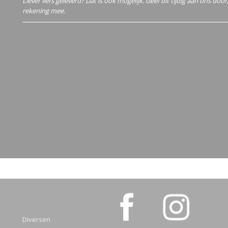
Liever vers geleverd? Dat is ook mogelijk. Geef dit tijdig aan ons doo
rekening mee.
Diversen