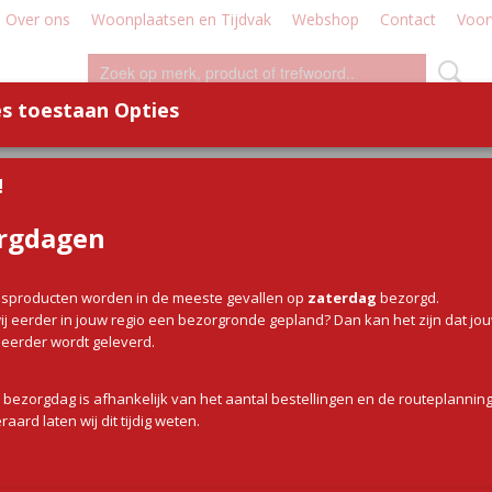
Over ons
Woonplaatsen en Tijdvak
Webshop
Contact
Voor
s toestaan Opties
WILD
WORST
DEMO - WORKSHOP
DIVERSE
!
s
rgdagen
Kipsaté spies
sproducten worden in de meeste gevallen op
zaterdag
bezorgd.
€ 3,90
(inclusief btw 9%)
j eerder in jouw regio een bezorgronde gepland? Dan kan het zijn dat jo
g eerder wordt geleverd.
✓
Op voorraad
Aantal
Aantal
 bezorgdag is afhankelijk van het aantal bestellingen en de routeplanning
raard laten wij dit tijdig weten.