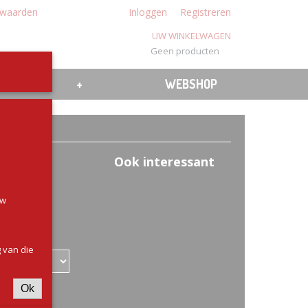
waarden
Inloggen
Registreren
UW WINKELWAGEN
Geen producten
(0)
N
BBQ
+
WEBSHOP
Ook interessant
uw
 van die
Ok