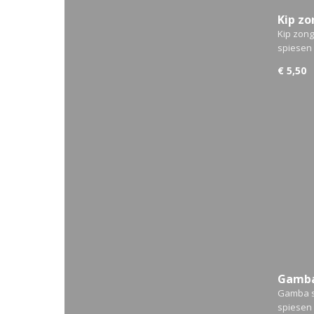
Kip z
Kip zon
spiesen
€ 5,50
Gamba
Gamba s
spiesen