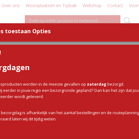
Over ons
Woonplaatsen en Tijdvak
Webshop
Contact
Voor
s toestaan Opties
WILD
WORST
DEMO - WORKSHOP
DIVERSE
!
rgdagen
 op:
sproducten worden in de meeste gevallen op
zaterdag
bezorgd.
j eerder in jouw regio een bezorgronde gepland? Dan kan het zijn dat jo
g eerder wordt geleverd.
 bezorgdag is afhankelijk van het aantal bestellingen en de routeplanning
raard laten wij dit tijdig weten.