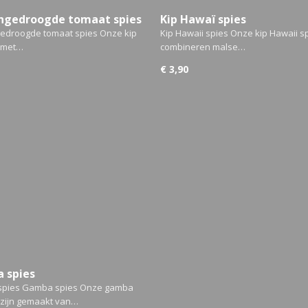
ongedroogde tomaat spies
Kip Hawaï spies
gedroogde tomaat spies Onze kip
Kip Hawaii spies Onze kip Hawaii s
 met…
combineren malse…
€ 3,90
 spies
pies Gamba spies Onze gamba
 zijn gemaakt van…