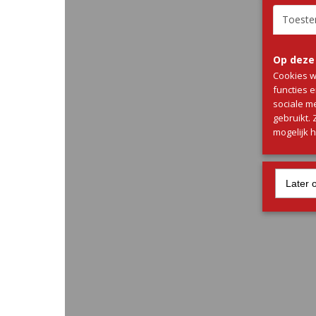
Toest
Op deze
Ossen
Cookies w
Ossenha
functies 
spiesen
sociale m
gebruikt.
€ 7,70
mogelijk 
Later 