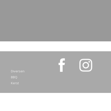
Diversen
BBQ
Kerst
© 2026 www.meatmyhobby.nl - Powered by Shoppagina.nl