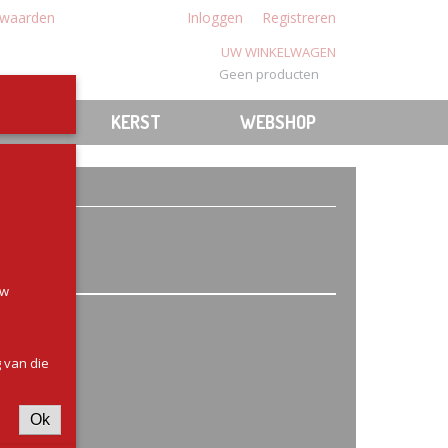
waarden
Inloggen
Registreren
UW WINKELWAGEN
Geen producten
(0)
N
BBQ
KERST
WEBSHOP
uw
 van die
Ok