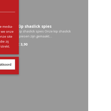
Kip shaslick spies
le media-
Kip shaslick spies Onze kip shaslick
n we onze
spiesen zijn gemaakt…
onze site
ie zij
€ 3,90
strekt.
akkoord