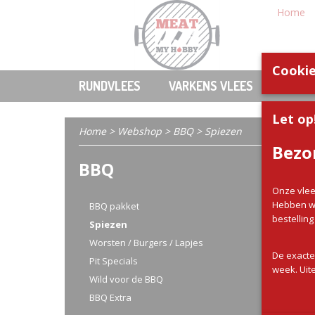
Home
Cookie
RUNDVLEES
VARKENS VLEES
KIP
Let op
Home
>
Webshop
>
BBQ
> Spiezen
Bezo
BBQ
Sorteer
Onze vlee
Hebben wi
BBQ pakket
bestellin
Spiezen
Worsten / Burgers / Lapjes
De exacte
Pit Specials
week. Uite
Wild voor de BBQ
BBQ Extra