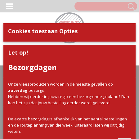
Cookies toestaan Opties
Inloggen
Registreren
UW WINKELWAGEN
Let op!
Geen producten
(0)
Bezorgdagen
Home
>
Webshop
>
BBQ
> Wild voor de BBQ
Onze vleesproducten worden in de meeste gevallen op
Sorteer op:
zaterdag
bezorgd.
Hebben wij eerder in jouw regio een bezorgronde gepland? Dan
kan het zijn dat jouw bestelling eerder wordt geleverd.
De exacte bezorgdag is afhankelijk van het aantal bestellingen
en de routeplanning van die week. Uiteraard laten wij dit tijdig
weten.