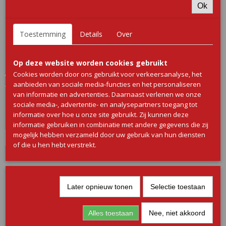
Ok
Toestemming
Details
Over
Op deze website worden cookies gebruikt
Cookies worden door ons gebruikt voor verkeersanalyse, het
Wild burgers BBQ
aanbieden van sociale media-functies en het personaliseren
Wildburgers BBQ Onze wildburgers zijn gemaakt van…
van informatie en advertenties. Daarnaast verlenen we onze
€ 6,50
sociale media-, advertentie- en analysepartners toegang tot
informatie over hoe u onze site gebruikt. Zij kunnen deze
✓
Op voorraad
informatie gebruiken in combinatie met andere gegevens die zij
mogelijk hebben verzameld door uw gebruik van hun diensten
IN WINKELWAGEN
of die u hen hebt verstrekt.
Later opnieuw tonen
Selectie toestaan
Alles toestaan
Nee, niet akkoord