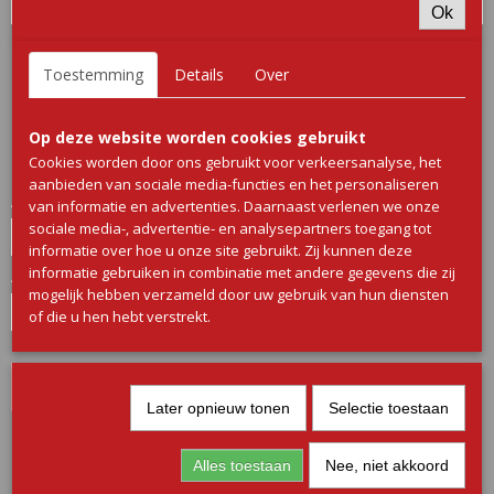
Ok
BBQ worstjes Jalapeño
Toestemming
Details
Over
€ 3,70
(inclusief btw 9%)
Op deze website worden cookies gebruikt
Cookies worden door ons gebruikt voor verkeersanalyse, het
✓
Op voorraad
aanbieden van sociale media-functies en het personaliseren
Aantal
van informatie en advertenties. Daarnaast verlenen we onze
sociale media-, advertentie- en analysepartners toegang tot
informatie over hoe u onze site gebruikt. Zij kunnen deze
informatie gebruiken in combinatie met andere gegevens die zij
Aantal
mogelijk hebben verzameld door uw gebruik van hun diensten
of die u hen hebt verstrekt.
IN WINKELWAGEN
Later opnieuw tonen
Selectie toestaan
Omschrijving
Alles toestaan
Nee, niet akkoord