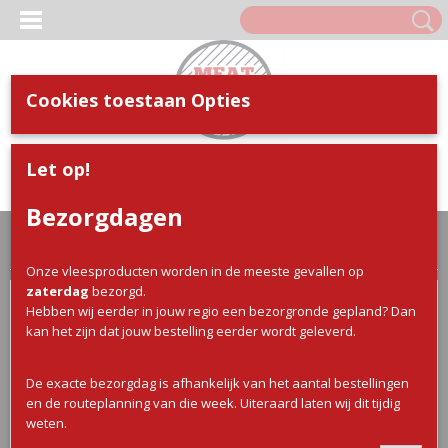
Cookies toestaan Opties
Inloggen
Registreren
UW WINKELWAGEN
Let op!
Geen producten
(0)
Bezorgdagen
Home
>
Webshop
>
BBQ
>
Worsten / Burgers / Lapjes
> BBQ
worstjes Jalapeño
Onze vleesproducten worden in de meeste gevallen op
zaterdag
bezorgd.
Hebben wij eerder in jouw regio een bezorgronde gepland? Dan
kan het zijn dat jouw bestelling eerder wordt geleverd.
De exacte bezorgdag is afhankelijk van het aantal bestellingen
en de routeplanning van die week. Uiteraard laten wij dit tijdig
weten.