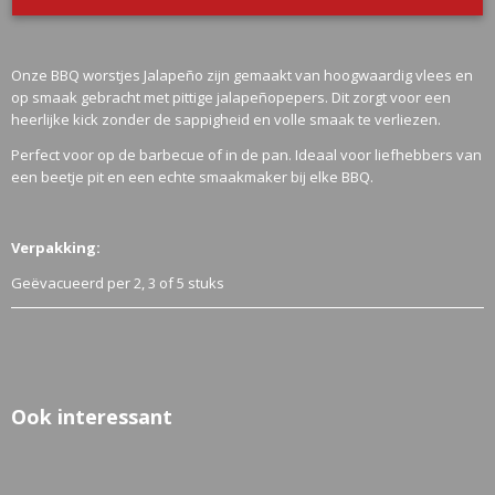
BBQ worstje Jalapeño
Onze BBQ worstjes Jalapeño zijn gemaakt van hoogwaardig vlees en
op smaak gebracht met pittige jalapeñopepers. Dit zorgt voor een
heerlijke kick zonder de sappigheid en volle smaak te verliezen.
Perfect voor op de barbecue of in de pan. Ideaal voor liefhebbers van
een beetje pit en een echte smaakmaker bij elke BBQ.
Verpakking:
Geëvacueerd per 2, 3 of 5 stuks
Ook interessant