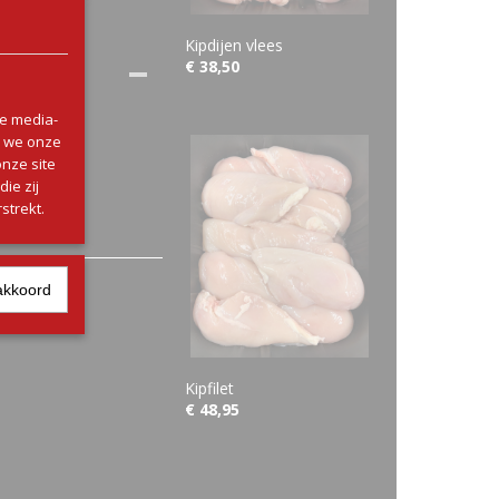
Kipdijen vlees
€ 38,50
le media-
n we onze
onze site
ie zij
strekt.
akkoord
Kipfilet
€ 48,95