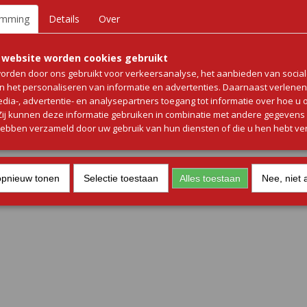
IN WINKELWAGEN
emming
Details
Over
Omschrijving
 website worden cookies gebruikt
Kipsaté van kipfilet – per kilo, zonder stokje
orden door ons gebruikt voor verkeersanalyse, het aanbieden van socia
en het personaliseren van informatie en advertenties. Daarnaast verlene
Handgesneden, verse kipfilet met heerlijke marinade.
edia-, advertentie- en analysepartners toegang tot informatie over hoe u 
 Zij kunnen deze informatie gebruiken in combinatie met andere gegevens d
Per kilo
hebben verzameld door uw gebruik van hun diensten of die u hen hebt ver
Perfect voor grill of pan
opnieuw tonen
Selectie toestaan
Alles toestaan
Nee, niet 