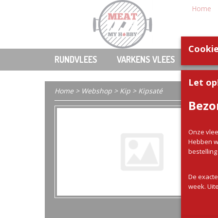
Home
Cookie
RUNDVLEES
VARKENS VLEES
KIP
Let op
Home
>
Webshop
>
Kip
> Kipsaté
Bezo
Onze vlee
Hebben wi
bestellin
De exacte
week. Uite