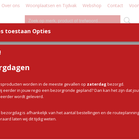
Over ons
Woonplaatsen en Tijdvak
Webshop
Contact
Voor
s toestaan Opties
WILD
WORST
DEMO - WORKSHOP
DIVERSE
!
rgdagen
Kipsaté
sproducten worden in de meeste gevallen op
zaterdag
bezorgd.
€ 13,50
(inclusief btw 9%)
j eerder in jouw regio een bezorgronde gepland? Dan kan het zijn dat jo
g eerder wordt geleverd.
✓
Op voorraad
Aantal
 bezorgdag is afhankelijk van het aantal bestellingen en de routeplanning
raard laten wij dit tijdig weten.