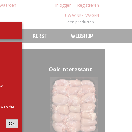
waarden
Inloggen
Registreren
UW WINKELWAGEN
Geen producten
(0)
N
BBQ
KERST
WEBSHOP
Ook interessant
uw
 van die
Ok