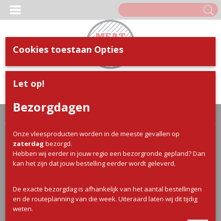
Cookies toestaan Opties
Inloggen
Registreren
UW WINKELWAGEN
Let op!
Geen producten
(0)
Bezorgdagen
Home
>
Webshop
>
Kip
> Kip Grillworst
Onze vleesproducten worden in de meeste gevallen op
zaterdag
bezorgd.
Hebben wij eerder in jouw regio een bezorgronde gepland? Dan
kan het zijn dat jouw bestelling eerder wordt geleverd.
De exacte bezorgdag is afhankelijk van het aantal bestellingen
en de routeplanning van die week. Uiteraard laten wij dit tijdig
weten.