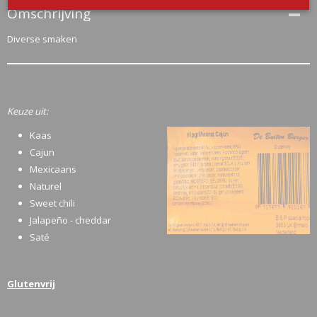
Omschrijving
Diverse smaken
Keuze uit:
Kaas
Cajun
Mexicaans
Naturel
Sweet chili
Jalapeño - cheddar
Saté
Glutenvrij