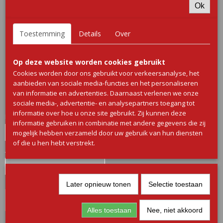
Ok
Toestemming
Details
Over
Kip Grillworst
Op deze website worden cookies gebruikt
Cookies worden door ons gebruikt voor verkeersanalyse, het
€ 8,95
aanbieden van sociale media-functies en het personaliseren
(inclusief btw 9%)
van informatie en advertenties. Daarnaast verlenen we onze
✓
Op voorraad
sociale media-, advertentie- en analysepartners toegang tot
informatie over hoe u onze site gebruikt. Zij kunnen deze
Naamloze set
informatie gebruiken in combinatie met andere gegevens die zij
mogelijk hebben verzameld door uw gebruik van hun diensten
of die u hen hebt verstrekt.
Aantal
Later opnieuw tonen
Selectie toestaan
IN WINKELWAGEN
Alles toestaan
Nee, niet akkoord