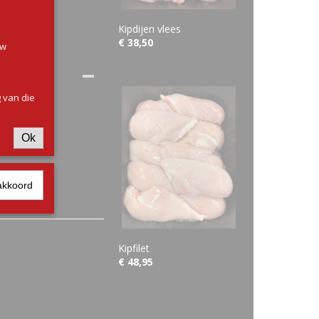
Kipdijen vlees
€ 38,50
uw
 van die
Ok
akkoord
Kipfilet
€ 48,95