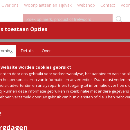
Over ons
Woonplaatsen en Tijdvak
Webshop
Contact
Voor
s toestaan Opties
WILD
WORST
DEMO - WORKSHOP
DIVERSE
emming
Details
Over
erd (diepvries)
Kipfilet schnitzel gepane
 website worden cookies gebruikt
orden door ons gebruikt voor verkeersanalyse, het aanbieden van socia
(diepvries)
en het personaliseren van informatie en advertenties. Daarnaast verlene
edia-, advertentie- en analysepartners toegang tot informatie over hoe u 
 Zij kunnen deze informatie gebruiken in combinatie met andere gegevens d
€ 40,95
(inclusief btw 9%)
hebben verzameld door uw gebruik van hun diensten of die u hen hebt ver
✓
Op voorraad
!
Gewicht
Aantal
rgdagen