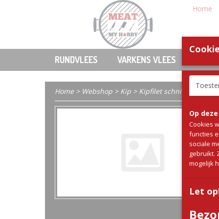
Home
Cookie
RUNDVLEES
VARKENS VLEES
KIP
Toest
Home
>
Webshop
>
Kip
> Kipfilet schnitzel gepane
Op deze
Cookies w
functies 
sociale m
gebruikt.
mogelijk 
Let op
Bezo