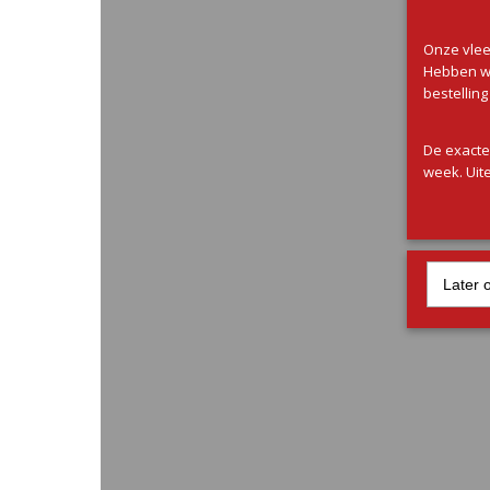
Onze vlee
Hebben wi
bestellin
De exacte
week. Uite
Later 