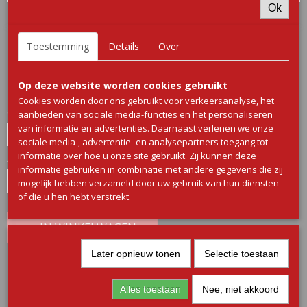
Ok
Kip drumsticks
Toestemming
Details
Over
€ 18,50
(inclusief btw 9%)
Op deze website worden cookies gebruikt
✓
Op voorraad
Cookies worden door ons gebruikt voor verkeersanalyse, het
Gewicht
aanbieden van sociale media-functies en het personaliseren
van informatie en advertenties. Daarnaast verlenen we onze
sociale media-, advertentie- en analysepartners toegang tot
informatie over hoe u onze site gebruikt. Zij kunnen deze
Aantal
informatie gebruiken in combinatie met andere gegevens die zij
mogelijk hebben verzameld door uw gebruik van hun diensten
of die u hen hebt verstrekt.
IN WINKELWAGEN
Later opnieuw tonen
Selectie toestaan
Omschrijving
Alles toestaan
Nee, niet akkoord
Kip Drumsticks – ongekruid