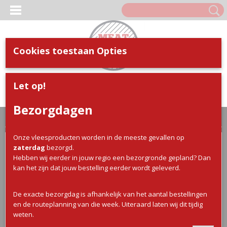
Cookies toestaan Opties
Inloggen
Registreren
UW WINKELWAGEN
Let op!
Geen producten
(0)
Bezorgdagen
Home
>
Webshop
>
Kip
> Kip drumsticks
Onze vleesproducten worden in de meeste gevallen op
zaterdag
bezorgd.
Hebben wij eerder in jouw regio een bezorgronde gepland? Dan
kan het zijn dat jouw bestelling eerder wordt geleverd.
De exacte bezorgdag is afhankelijk van het aantal bestellingen
en de routeplanning van die week. Uiteraard laten wij dit tijdig
weten.