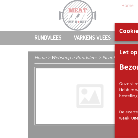
Home
Cookie
RUNDVLEES
VARKENS VLEES
KIP
Let op
Home
>
Webshop
>
Rundvlees
> Picanha heel 1 / 1
Bezo
Onze vlee
Hebben wi
bestellin
De exacte
week. Uite