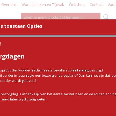
Over ons
Woonplaatsen en Tijdvak
Webshop
Contact
Voor
s toestaan Opties
WILD
WORST
DEMO - WORKSHOP
DIVERSE
!
,7 kilo
rgdagen
Picanha heel 1 / 1,7 kilo
sproducten worden in de meeste gevallen op
zaterdag
bezorgd.
€ 0,00
(inclusief btw 9%)
j eerder in jouw regio een bezorgronde gepland? Dan kan het zijn dat jo
g eerder wordt geleverd.
✓
Op voorraad
Aantal
 bezorgdag is afhankelijk van het aantal bestellingen en de routeplanning
raard laten wij dit tijdig weten.