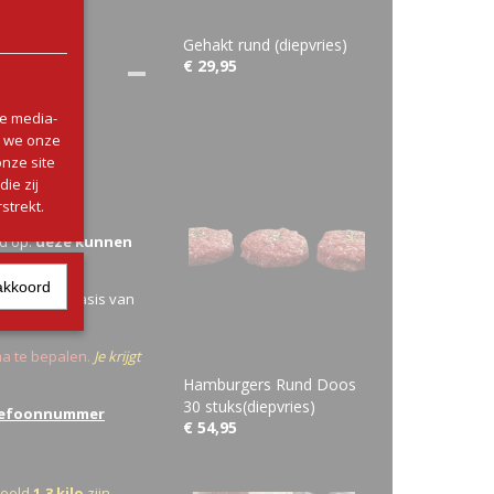
Gehakt rund (diepvries)
€ 29,95
le media-
n we onze
onze site
ie zij
strekt.
ng?
ed op:
deze kunnen
akkoord
rekend
, op basis van
ma te bepalen.
Je krijgt
Hamburgers Rund Doos
30 stuks(diepvries)
lefoonnummer
€ 54,95
beeld
1,3 kilo
zijn.