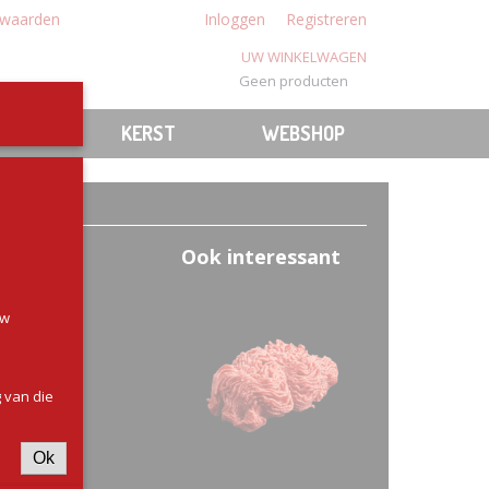
waarden
Inloggen
Registreren
UW WINKELWAGEN
Geen producten
(0)
N
BBQ
KERST
WEBSHOP
Ook interessant
uw
 van die
Ok