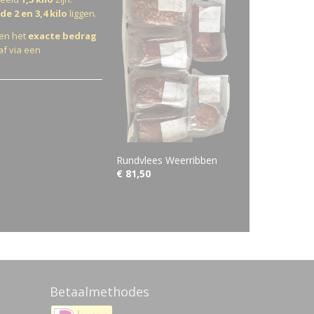
de 2 en 3,4 kilo
liggen.
 en het
exacte bedrag
f via een
Rundvlees Weerribben
€ 81,50
Betaalmethodes