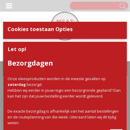
Cookies toestaan Opties
Inloggen
Registreren
UW WINKELWAGEN
Let op!
Geen producten
(0)
Bezorgdagen
Home
>
Webshop
>
Varkens Vlees
> Braai wors
Onze vleesproducten worden in de meeste gevallen op
zaterdag
bezorgd.
Hebben wij eerder in jouw regio een bezorgronde gepland? Dan
kan het zijn dat jouw bestelling eerder wordt geleverd.
De exacte bezorgdag is afhankelijk van het aantal bestellingen
en de routeplanning van die week. Uiteraard laten wij dit tijdig
weten.