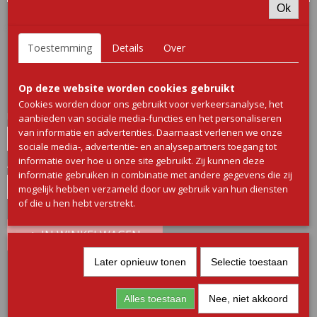
Ok
Braai wors
Toestemming
Details
Over
€ 15,00
(inclusief btw 9%)
Op deze website worden cookies gebruikt
✓
Op voorraad
Cookies worden door ons gebruikt voor verkeersanalyse, het
Naamloze set
aanbieden van sociale media-functies en het personaliseren
van informatie en advertenties. Daarnaast verlenen we onze
sociale media-, advertentie- en analysepartners toegang tot
informatie over hoe u onze site gebruikt. Zij kunnen deze
Aantal
informatie gebruiken in combinatie met andere gegevens die zij
mogelijk hebben verzameld door uw gebruik van hun diensten
of die u hen hebt verstrekt.
IN WINKELWAGEN
Later opnieuw tonen
Selectie toestaan
Omschrijving
Alles toestaan
Nee, niet akkoord
Braaiwors