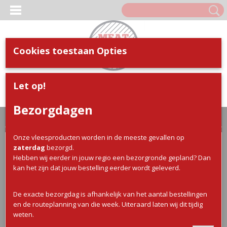
Cookies toestaan Opties
Inloggen
Registreren
UW WINKELWAGEN
Let op!
Geen producten
(0)
Bezorgdagen
Home
>
Webshop
>
Varkens Vlees
> Buikspek 1/1,3
Onze vleesproducten worden in de meeste gevallen op
zaterdag
bezorgd.
Hebben wij eerder in jouw regio een bezorgronde gepland? Dan
kan het zijn dat jouw bestelling eerder wordt geleverd.
De exacte bezorgdag is afhankelijk van het aantal bestellingen
en de routeplanning van die week. Uiteraard laten wij dit tijdig
weten.