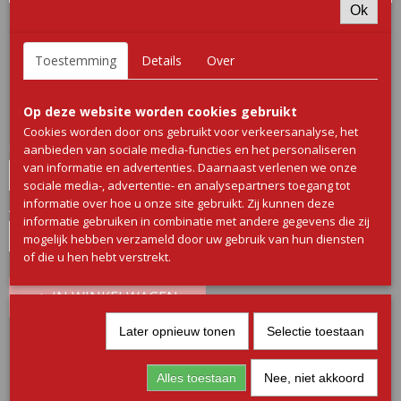
Ok
Buikspek 1/1,3
Toestemming
Details
Over
€ 12,55
(inclusief btw 9%)
Op deze website worden cookies gebruikt
✓
Op voorraad
Cookies worden door ons gebruikt voor verkeersanalyse, het
Naamloze set
aanbieden van sociale media-functies en het personaliseren
van informatie en advertenties. Daarnaast verlenen we onze
sociale media-, advertentie- en analysepartners toegang tot
informatie over hoe u onze site gebruikt. Zij kunnen deze
Aantal
informatie gebruiken in combinatie met andere gegevens die zij
mogelijk hebben verzameld door uw gebruik van hun diensten
of die u hen hebt verstrekt.
IN WINKELWAGEN
Later opnieuw tonen
Selectie toestaan
Omschrijving
Alles toestaan
Nee, niet akkoord
Buikspek