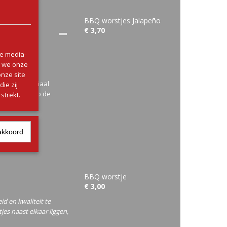
BBQ worstjes Jalapeño
€ 3,70
le media-
n we onze
onze site
 smaak, speciaal
ie zij
n opwarmen op de
strekt.
ieten.
akkoord
BBQ worstje
€ 3,00
 en kwaliteit te
es naast elkaar liggen,