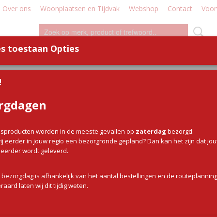
Over ons
Woonplaatsen en Tijdvak
Webshop
Contact
Voor
s toestaan Opties
WILD
WORST
DEMO - WORKSHOP
DIVERSE
!
pjes
> BBQ Kip burger kids gegaard
rgdagen
BBQ Kip burger kids geg
sproducten worden in de meeste gevallen op
zaterdag
bezorgd.
€ 2,70
(inclusief btw 9%)
j eerder in jouw regio een bezorgronde gepland? Dan kan het zijn dat jo
g eerder wordt geleverd.
✓
Op voorraad
Aantal
Aantal
 bezorgdag is afhankelijk van het aantal bestellingen en de routeplanning
raard laten wij dit tijdig weten.