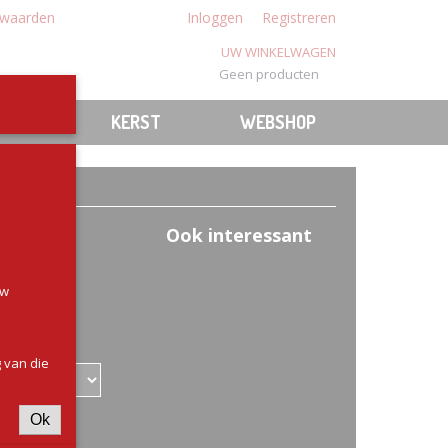
waarden
Inloggen
Registreren
UW WINKELWAGEN
Geen producten
(0)
N
BBQ
KERST
WEBSHOP
aard
Ook interessant
uw
 van die
Ok