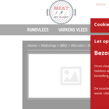
Home
Cookie
RUNDVLEES
VARKENS VLEES
KIP
Let op
Home
>
Webshop
>
BBQ
>
Worsten / Burgers / La
Bezo
Onze vlee
Hebben wi
bestellin
De exacte
week. Uite