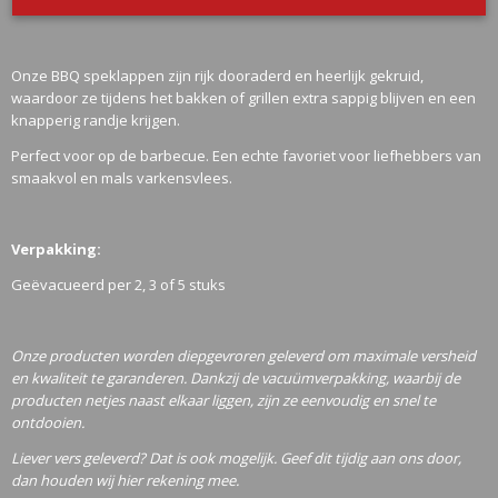
BBQ Speklap
Onze BBQ speklappen zijn rijk dooraderd en heerlijk gekruid,
waardoor ze tijdens het bakken of grillen extra sappig blijven en een
knapperig randje krijgen.
Perfect voor op de barbecue. Een echte favoriet voor liefhebbers van
smaakvol en mals varkensvlees.
Verpakking:
Geëvacueerd per 2, 3 of 5 stuks
Onze producten worden diepgevroren geleverd om maximale versheid
en kwaliteit te garanderen. Dankzij de vacuümverpakking, waarbij de
producten netjes naast elkaar liggen, zijn ze eenvoudig en snel te
ontdooien.
Liever vers geleverd? Dat is ook mogelijk. Geef dit tijdig aan ons door,
dan houden wij hier rekening mee.