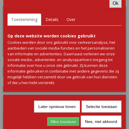
Ok
BBQ Speklap
Toestemming
Details
Over
€ 3,90
(inclusief btw 9%)
Op deze website worden cookies gebruikt
Cookies worden door ons gebruikt voor verkeersanalyse, het
✓
Op voorraad
aanbieden van sociale media-functies en het personaliseren
Aantal
van informatie en advertenties. Daarnaast verlenen we onze
sociale media-, advertentie- en analysepartners toegang tot
informatie over hoe u onze site gebruikt. Zij kunnen deze
informatie gebruiken in combinatie met andere gegevens die zij
Aantal
mogelijk hebben verzameld door uw gebruik van hun diensten
of die u hen hebt verstrekt.
IN WINKELWAGEN
Later opnieuw tonen
Selectie toestaan
Omschrijving
Alles toestaan
Nee, niet akkoord