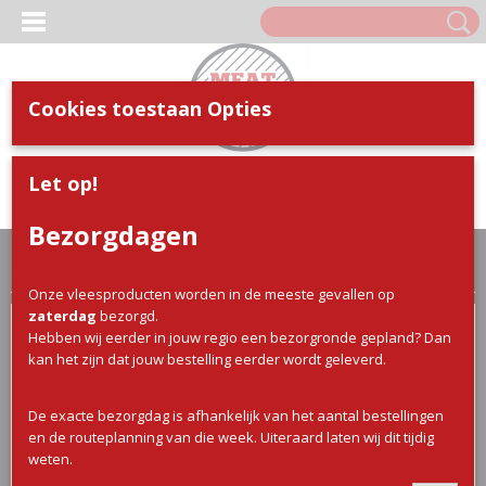
Cookies toestaan Opties
Inloggen
Registreren
UW WINKELWAGEN
Let op!
Geen producten
(0)
Bezorgdagen
Home
>
Webshop
>
BBQ
>
Worsten / Burgers / Lapjes
> BBQ
Speklap
Onze vleesproducten worden in de meeste gevallen op
zaterdag
bezorgd.
Hebben wij eerder in jouw regio een bezorgronde gepland? Dan
kan het zijn dat jouw bestelling eerder wordt geleverd.
De exacte bezorgdag is afhankelijk van het aantal bestellingen
en de routeplanning van die week. Uiteraard laten wij dit tijdig
weten.