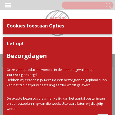
Cookies toestaan Opties
Inloggen
Registreren
UW WINKELWAGEN
Let op!
Geen producten
(0)
Bezorgdagen
Home
>
Webshop
>
Kip
> Chicken Chunks
Onze vleesproducten worden in de meeste gevallen op
zaterdag
bezorgd.
Hebben wij eerder in jouw regio een bezorgronde gepland? Dan
kan het zijn dat jouw bestelling eerder wordt geleverd.
De exacte bezorgdag is afhankelijk van het aantal bestellingen
en de routeplanning van die week. Uiteraard laten wij dit tijdig
weten.