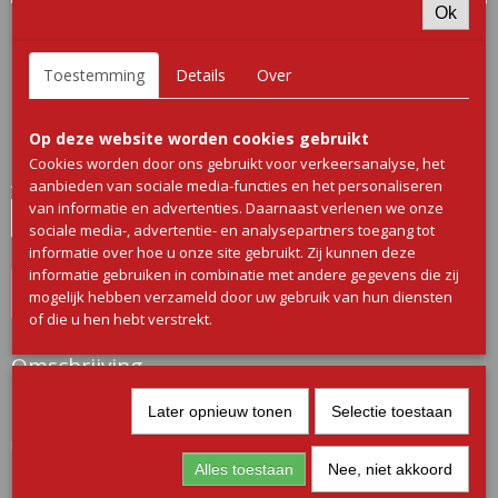
Ok
Chicken Chunks
Toestemming
Details
Over
€ 12,95
(inclusief btw 9%)
Op deze website worden cookies gebruikt
✓
Op voorraad
Cookies worden door ons gebruikt voor verkeersanalyse, het
Aantal
aanbieden van sociale media-functies en het personaliseren
van informatie en advertenties. Daarnaast verlenen we onze
sociale media-, advertentie- en analysepartners toegang tot
informatie over hoe u onze site gebruikt. Zij kunnen deze
informatie gebruiken in combinatie met andere gegevens die zij
IN WINKELWAGEN
mogelijk hebben verzameld door uw gebruik van hun diensten
of die u hen hebt verstrekt.
Omschrijving
Chicken chunks – Diepvries
Later opnieuw tonen
Selectie toestaan
Krokant gepaneerde kipstukjes, ideaal voor in de frituurpan, oven of
airfryer.
Alles toestaan
Nee, niet akkoord